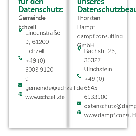
für den
unseres
Datenschutz:
Datenschutzbeau
Gemeinde
Thorsten
Echzell
Dampf
Lindenstraße
dampf.consulting
9, 61209
GmbH
Echzell
Bachstr. 25,
+49 (0)
35327
6008 9120-
Ulrichstein
0
+49 (0)
gemeinde@echzell.de
6645
www.echzell.de
6933900
datenschutz@dampf
www.dampf.consult