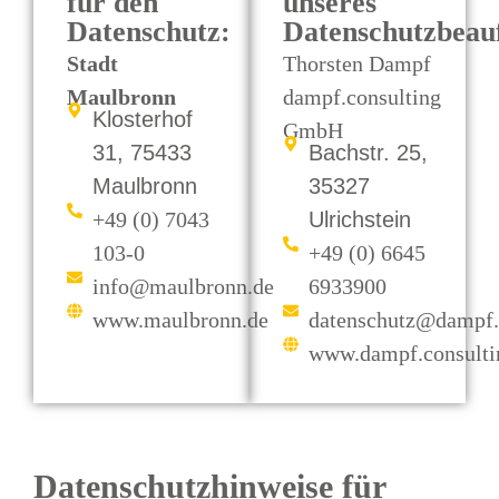
für den
unseres
Datenschutz:
Datenschutzbeau
Stadt
Thorsten Dampf
Maulbronn
dampf.consulting
Klosterhof
GmbH
31, 75433
Bachstr. 25,
Maulbronn
35327
+49 (0) 7043
Ulrichstein
103-0
+49 (0) 6645
info@maulbronn.de
6933900
www.maulbronn.de
datenschutz@dampf.
www.dampf.consulti
Datenschutzhinweise für